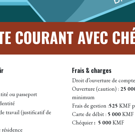
E COURANT AVEC CH
ir
Frais & charges
Droit d’ouverture de compte
Ouverture (caution) :
25 00
tité ou passeport
minimum
dentité
Frais de gestion :
525
KMF pa
e travail (justificatif de
Carte de débit :
5 000
KMF v
Chéquier
: 5 000
KMF
e résidence