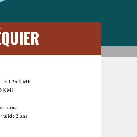
ÉQUIER
 :
5 125
KMF
0
KMF
r mois
alide 2 ans