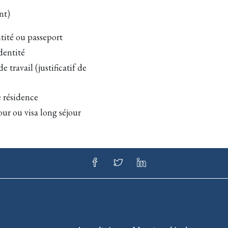
nt)
tité ou passeport
dentité
e travail (justificatif de
e résidence
our ou visa long séjour